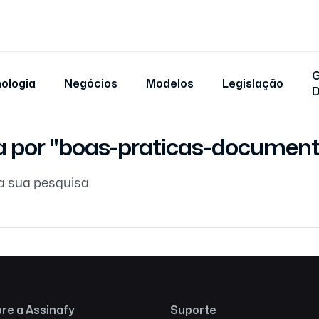
G
ologia
Negócios
Modelos
Legislação
a por "boas-praticas-documen
a sua pesquisa
re a Assinafy
Suporte