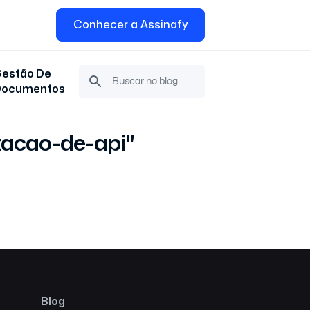
Conhecer a Assinafy
estão De
Documentos
tacao-de-api"
Blog