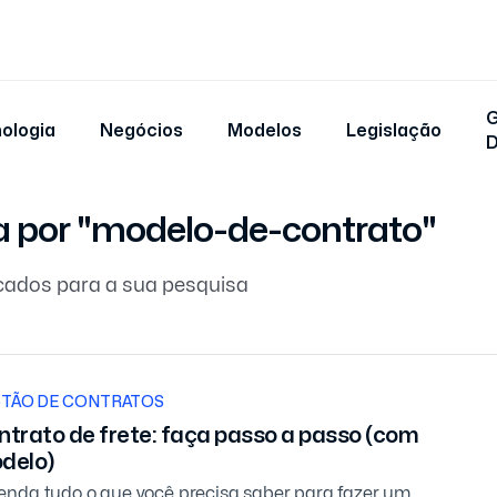
G
ologia
Negócios
Modelos
Legislação
a por "modelo-de-contrato"
cados para a sua pesquisa
TÃO DE CONTRATOS
ntrato de frete: faça passo a passo (com
delo)
enda tudo o que você precisa saber para fazer um