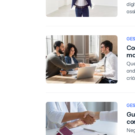
dig
ass
GES
Co
mo
Que
ond
criá
GES
Gu
co
Neg