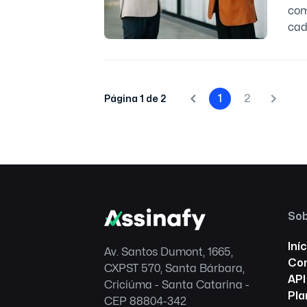
com
cad
1
2
Página 1 de 2
Sob
Iníc
Av. Santos Dumont, 1665,
Con
CXPST 570, Santa Bárbara,
API
Criciúma - Santa Catarina -
Pla
CEP 88804-342