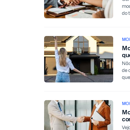
mod
do 
MO
Mo
qu
Não
de 
que
MO
Mo
co
Vej