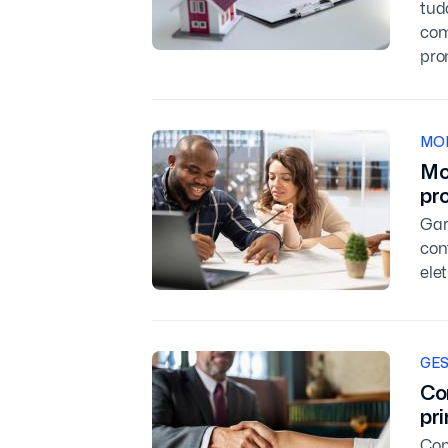
tud
com
pro
MO
Mo
pr
Gar
con
ele
GES
Co
pri
Con