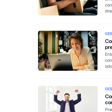
con
dir
GES
Con
pr
Ent
con
ado
GES
Co
co
Pre