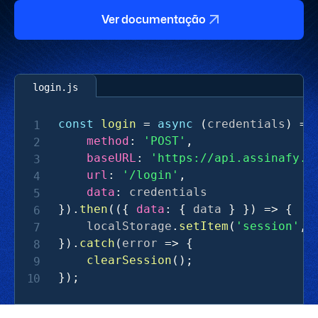
Ver documentação
const
login
=
async
(
credentials
)
=>
method
:
'POST'
,
baseURL
:
'https://api.assinafy.c
url
:
'/login'
,
data
:
credentials
}).
then
(({
data
: {
data
 } }) => {
localStorage
.
setItem
(
'session'
,
}).
catch
(
error
=> {
clearSession
();
});