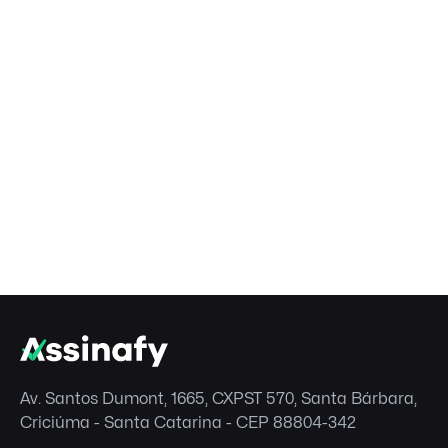
Av. Santos Dumont, 1665, CXPST 570, Santa Bárbara,
Criciúma - Santa Catarina - CEP 88804-342