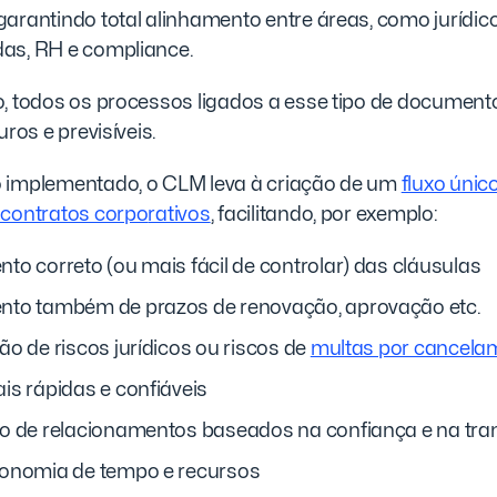
arantindo total alinhamento entre áreas, como jurídico,
as, RH e compliance.
o, todos os processos ligados a esse tipo de document
uros e previsíveis.
 implementado, o CLM leva à criação de um
fluxo únic
 contratos corpo
rativos
, facilitando, por exemplo:
o correto (ou mais fácil de controlar) das cláusulas
to também de prazos de renovação, aprovação etc.
o de riscos jurídicos ou riscos de
multas por cancela
is rápidas e confiáveis
o de relacionamentos baseados na confiança e na tra
onomia de tempo e recursos