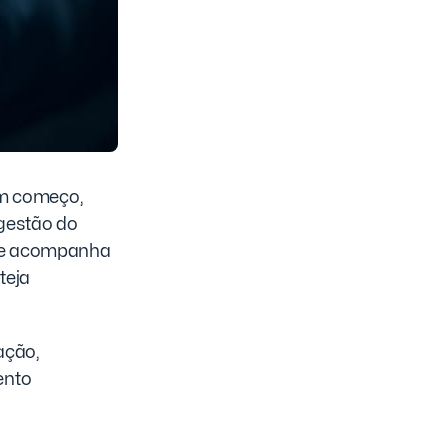
om começo,
 gestão do
a e acompanha
teja
ação,
ento