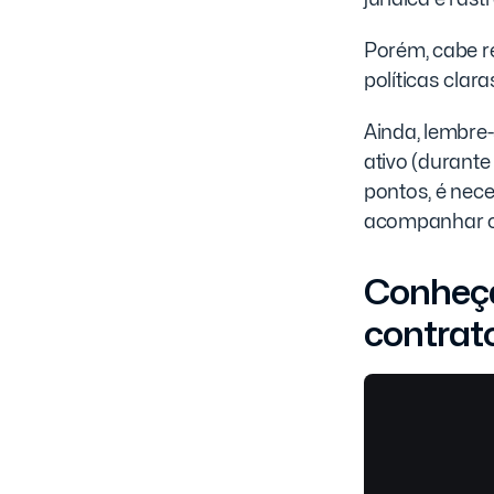
Porém, cabe r
políticas clar
Ainda, lembre-
ativo (durante
pontos, é nece
acompanhar ob
Conheça
contrat