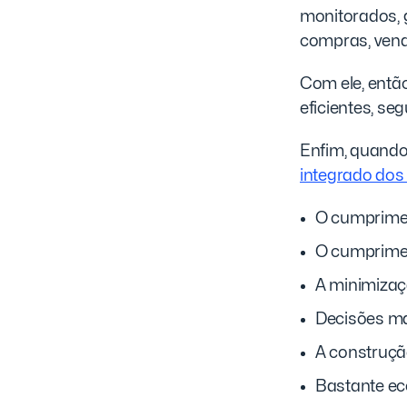
monitorados, g
compras, vend
Com ele, entã
eficientes, seg
Enfim, quando
integrado dos
O cumpriment
O cumprimen
A minimizaçã
Decisões ma
A construçã
Bastante ec