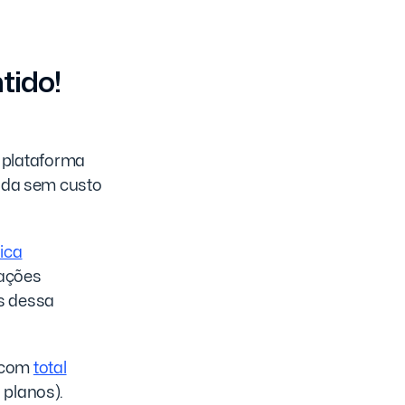
tido!
 plataforma
rada sem custo
ica
sações
és dessa
 com
total
 planos).