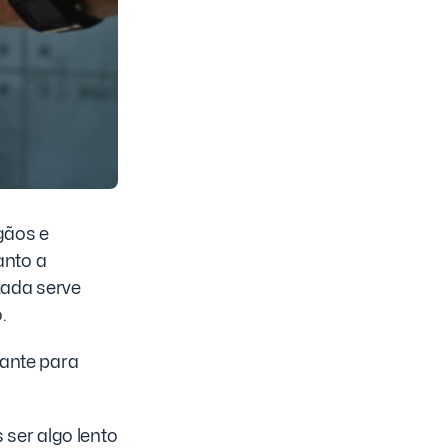
gãos e
anto a
zada serve
.
tante para
ser algo lento