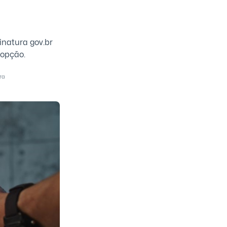
inatura gov.br
 opção.
ra