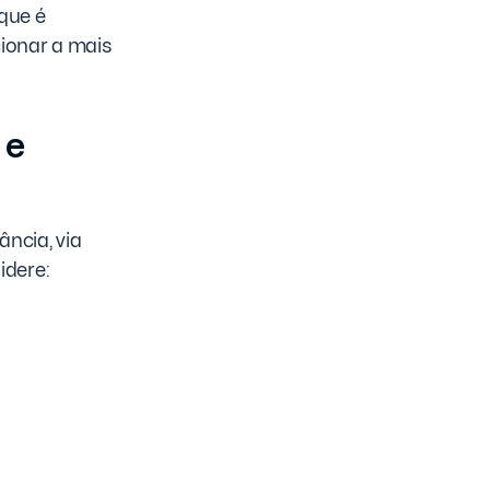
 que é
cionar a mais
 e
ância, via
idere: