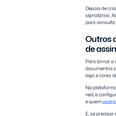
Depois de cria
signatários. 
para consulta
Outros 
de assin
Para tornar a 
documentos pr
logo e cores 
Na plataforma
real, e config
e quem
assin
E, se precisar