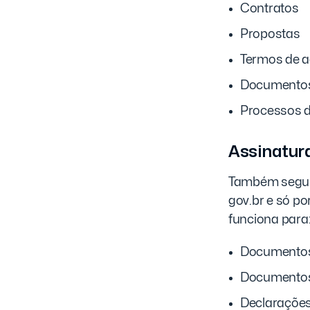
Contratos
Propostas
Termos de 
Documentos
Processos d
Assinatura
Também segura
gov.br e só po
funciona para
Documentos 
Documentos 
Declarações