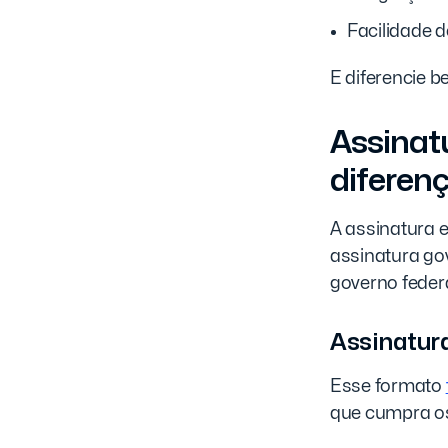
Facilidade 
E diferencie b
Assinatu
diferen
A assinatura 
assinatura gov
governo feder
Assinatura
Esse formato
que cumpra os 