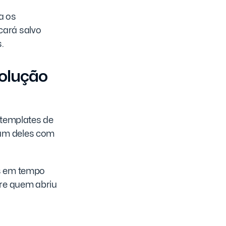
a os
cará salvo
.
solução
 templates de
 um deles com
os em tempo
bre quem abriu