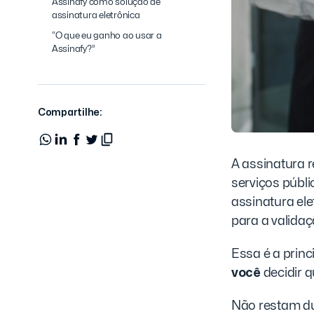
Assinafy como solução de
assinatura eletrônica
“O que eu ganho ao usar a
Assinafy?”
Compartilhe:
A assinatura r
serviços públ
assinatura ele
para a validaç
Essa é a princ
você
decidir q
Não restam dú