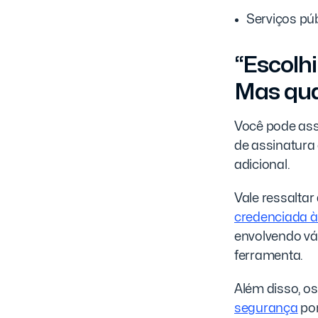
Serviços púb
“Escolhi
Mas qua
Você pode as
de assinatura 
adicional.
Vale ressalta
credenciada à
envolvendo vá
ferramenta.
Além disso, 
segurança
por