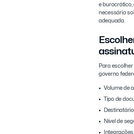
e burocrático,
necessário sob
adequada.
Escolhen
assinat
Para escolher 
governo federa
Volume de a
Tipo de do
Destinatário
Nível de se
Integrações