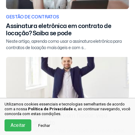
GESTÃO DE CONTRATOS
Assinatura eletrônica em contrato de
locação? Saiba se pode
Neste artigo, aprenda como usar a assinatura eletrônica para
contratos de locação mais ágeis e com s...
Utilizamos cookies essenciais e tecnologias semelhantes de acordo
GESTÃO DE CONTRATOS
com a nossa
Política de Privacidade
e, ao continuar
navegando, você
concorda com estas condições.
Contrato de aluguel com fiador: veja
modelo completo
Aceitar
Fechar
Precisa alugar com fiador? Veja um modelo de contrato digital,