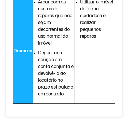
Arcar com os
Utilizar o imóvel
custos de
de forma
reparos que não
cuidadosa e
sejam
realizar
decorrentes do
pequenos
uso normal do
reparos
imóvel
Deveres
Depositar a
caução em
conta conjunta e
devolvê-la ao
locatário no
prazo estipulado
em contrato