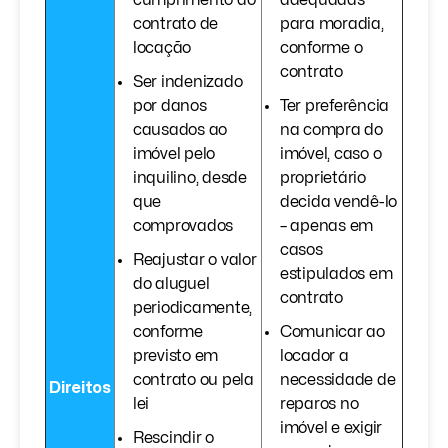
cumprimento do
adequadas
contrato de
para moradia,
locação
conforme o
contrato
Ser indenizado
por danos
Ter preferência
causados ao
na compra do
imóvel pelo
imóvel, caso o
inquilino, desde
proprietário
que
decida vendê-lo
comprovados
– apenas em
casos
Reajustar o valor
estipulados em
do aluguel
contrato
periodicamente,
conforme
Comunicar ao
previsto em
locador a
contrato ou pela
necessidade de
Direitos
lei
reparos no
imóvel e exigir
Rescindir o