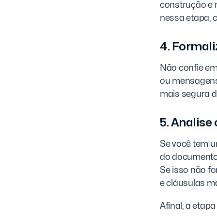
construção e 
nessa etapa, 
4. Formali
Não confie em
ou mensagens 
mais segura d
5. Analise
Se você tem u
do documento 
Se isso não fo
e cláusulas ma
Afinal, a etap