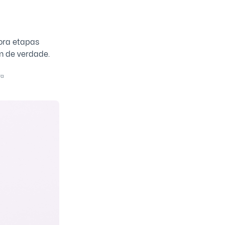
ora etapas
m de verdade.
ra