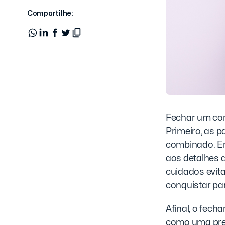
Compartilhe:
Fechar um co
Primeiro, as 
combinado. Em
aos detalhes d
cuidados evit
conquistar par
Afinal, o fec
como uma pres