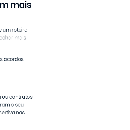
com mais
re um roteiro
fechar mais
is acordos
erou contratos
uram o seu
sertiva nas