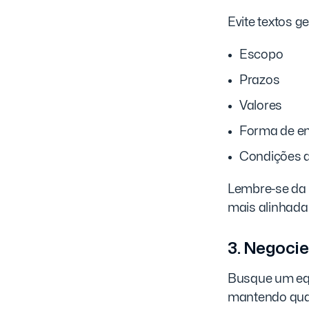
Evite textos g
Escopo
Prazos
Valores
Forma de e
Condições 
Lembre-se da 
mais alinhada 
3. Negoci
Busque um equi
mantendo qua