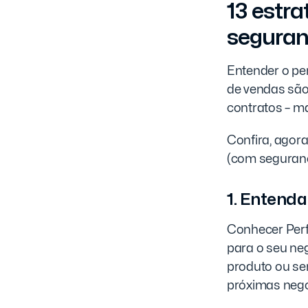
13 estr
segura
Entender o perf
de vendas são
contratos – m
Confira, agor
(com seguranç
1. Entenda 
Conhecer Perfi
para o seu ne
produto ou se
próximas neg