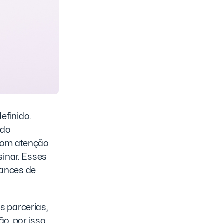
finido.
ndo
 com atenção
sinar. Esses
hances de
s parcerias,
, por isso,