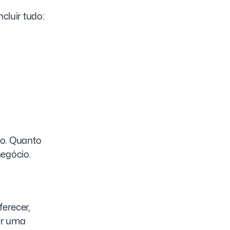
ncluir tudo:
o. Quanto
negócio.
ferecer,
er uma