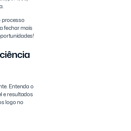
a.
 o processo
ra fechar mais
oportunidades!
ciência
nte. Entenda o
l e resultados
os logo no