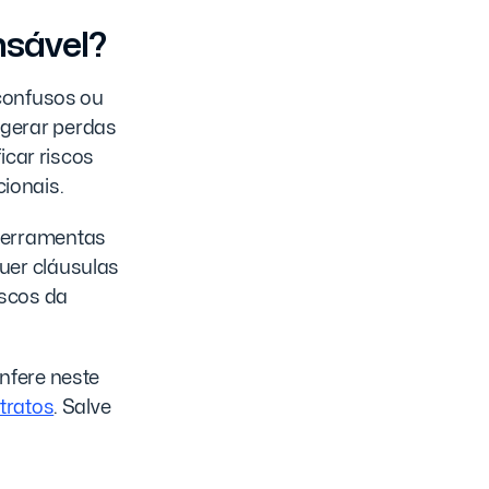
nsável?
 confusos ou
gerar perdas
icar riscos
ucionais.
. Ferramentas
uer cláusulas
iscos da
nfere neste
tratos
. Salve