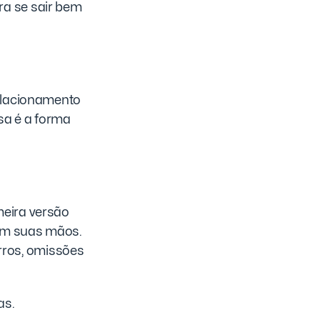
ra se sair bem
relacionamento
a é a forma
meira versão
 em suas mãos.
erros, omissões
as.