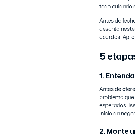
todo cuidado é
Antes de fecha
descrito nest
acordos. Aprov
5 etapa
1. Entenda
Antes de ofere
problema que e
esperados. Is
início da nego
2. Monte 