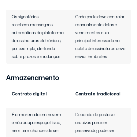
Os signatários
Cada parte deve controlar
recebem mensagens
manualmente datas e
automáticas da plataforma
vencimentos ou o
de assinaturas eletrônicas,
principal interessado na
por exemplo, alertando
coleta de assinaturas deve
sobre prazos e mudanças
enviar lembretes
Armazenamento
Contrato digital
Contrato tradicional
É armazenado em nuvem
Depende de pastas e
e não ocupa espaço físico,
arquivos para ser
nem tem chances de ser
preservado; pode ser